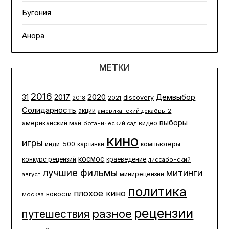
Бугония
Анора
МЕТКИ
2016
2020
2017
Демвыбор
31
discovery
2021
2018
Солидарность
акции
американский декабрь-2
выборы
американский май
ботанический сад
видео
кино
игры
инди-500
компьютеры
картинки
космос
конкурс рецензий
краеведение
лиссабонский
лучшие фильмы
митинги
минирецензии
август
политика
плохое кино
новости
москва
рецензии
разное
путешествия