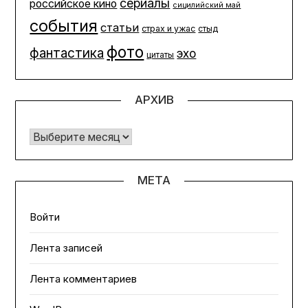
сериалы
российское кино
сицилийский май
события
статьи
страх и ужас
стыд
фото
фантастика
эхо
цитаты
АРХИВ
Архив
МЕТА
Войти
Лента записей
Лента комментариев