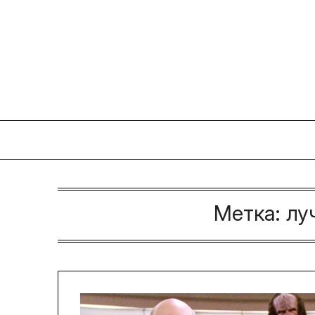
Перейти
к
содержимому
Метка:
лу