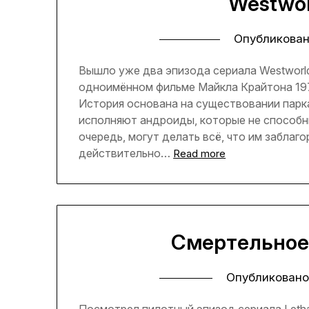
Westwor
Опубликова
Вышло уже два эпизода сериала Westworld
одноимённом фильме Майкла Крайтона 1973
История основана на существовании парка
исполняют андроиды, которые не способн
очередь, могут делать всё, что им забла
действительно…
Read more
Смертельное 
Опубликовано
Посмотрел пилотный эпизод сериала Leth