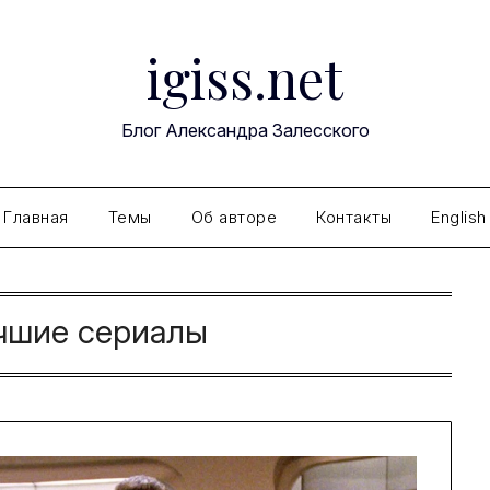
igiss.net
Блог Александра Залесского
Главная
Темы
Об авторе
Контакты
English
чшие сериалы