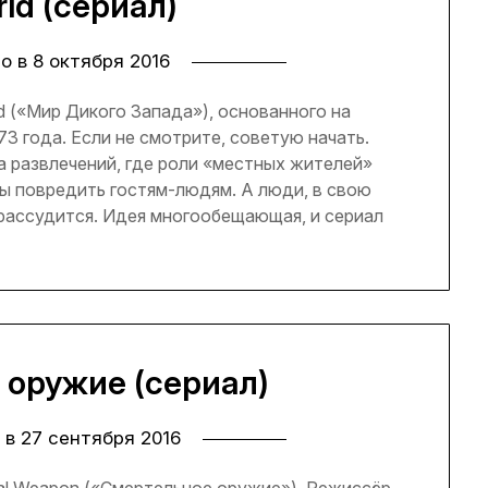
ld (сериал)
но в
8 октября 2016
 («Мир Дикого Запада»), основанного на
 года. Если не смотрите, советую начать.
 развлечений, где роли «местных жителей»
ы повредить гостям-людям. А люди, в свою
горассудится. Идея многообещающая, и сериал
оружие (сериал)
 в
27 сентября 2016
al Weapon («Смертельное оружие»). Режиссёр