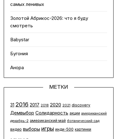
самых ленивых
Золотой Абрикос-2026: что я буду
смотреть
Babystar
Бугония
Анора
МЕТКИ
2016
2020
2017
31
discovery
2021
2018
Солидарность
Демвыбор
акции
американский
американский май
декабрь-2
ботанический сад
игры
выборы
инди-500
видео
картинки