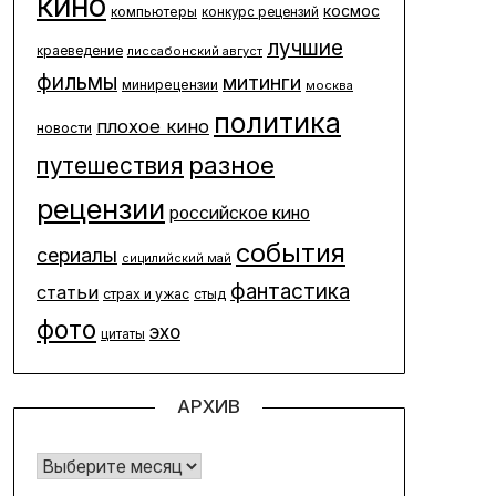
кино
космос
компьютеры
конкурс рецензий
лучшие
краеведение
лиссабонский август
фильмы
митинги
минирецензии
москва
политика
плохое кино
новости
разное
путешествия
рецензии
российское кино
события
сериалы
сицилийский май
фантастика
статьи
страх и ужас
стыд
фото
эхо
цитаты
АРХИВ
Архив