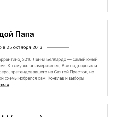
дой Папа
о в
25 октября 2016
оррентино, 2016 Ленни Беллардо — самый юный
емь. К тому же он американец. Все подозревали
сера, претендовавшего на Святой Престол, но
й схемы избрался сам. Конклав и выборы
 more