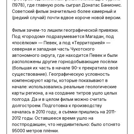
(1978), где главную роль сыграл Донатас Банионис.
Советский фильм значительно более камерный и
(редкий случай) почти вдвое короче новой версии.
Фильм зачем-то лишили географической привязки.
Под «городом» подразумевается Магадан, под
«посёлком» — Певек, а под «Территорией» —
северная и западная часть Чукотского
автономного округа, где находится Певек и были
расположены другие горнодобывающие посёлки
(большая их часть в начале 90-х прекратила своё
существование). Географическую условность
компенсируют карты, которые показывают в
начале: использовались реальные геологические
карты региона, а на создание титров ушло целых
полгода. Да и в целом фильм можно считать
долгостроем. Подготовка к производству
началась в 2010 году, а съёмки пришлись на 2011-
2012 годы. Оставшееся время ушло на
постпродакшен, что неудивительно: было отснято
95000 метров плёнки.