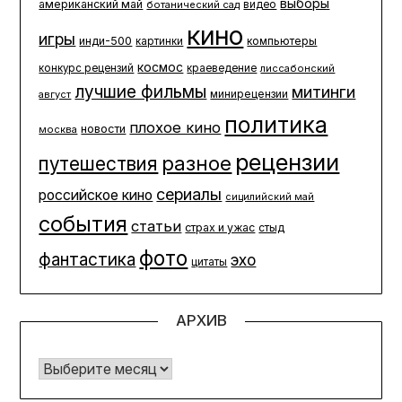
выборы
американский май
ботанический сад
видео
кино
игры
инди-500
компьютеры
картинки
космос
конкурс рецензий
краеведение
лиссабонский
лучшие фильмы
митинги
минирецензии
август
политика
плохое кино
новости
москва
рецензии
разное
путешествия
сериалы
российское кино
сицилийский май
события
статьи
страх и ужас
стыд
фото
фантастика
эхо
цитаты
АРХИВ
Архив