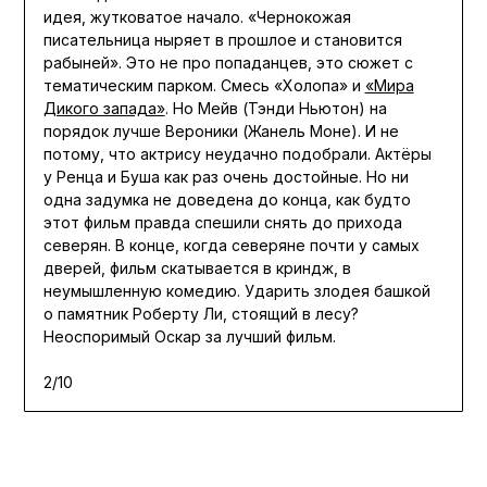
идея, жутковатое начало. «Чернокожая
писательница ныряет в прошлое и становится
рабыней». Это не про попаданцев, это сюжет с
тематическим парком. Смесь «Холопа» и
«Мира
Дикого запада»
. Но Мейв (Тэнди Ньютон) на
порядок лучше Вероники (Жанель Моне). И не
потому, что актрису неудачно подобрали. Актёры
у Ренца и Буша как раз очень достойные. Но ни
одна задумка не доведена до конца, как будто
этот фильм правда спешили снять до прихода
северян. В конце, когда северяне почти у самых
дверей, фильм скатывается в криндж, в
неумышленную комедию. Ударить злодея башкой
о памятник Роберту Ли, стоящий в лесу?
Неоспоримый Оскар за лучший фильм.
2/10