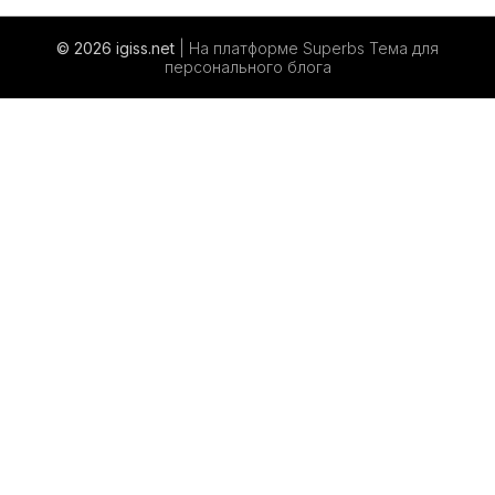
© 2026 igiss.net
| На платформе Superbs
Тема для
персонального блога