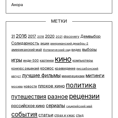
Анора
МЕТКИ
2016
2020
2017
Демвыбор
31
discovery
2021
2018
Солидарность
акции
американский декабрь-2
выборы
американский май
ботанический сад
видео
кино
игры
инди-500
компьютеры
картинки
космос
конкурс рецензий
краеведение
лиссабонский
лучшие фильмы
митинги
минирецензии
август
политика
плохое кино
новости
москва
рецензии
разное
путешествия
сериалы
российское кино
сицилийский май
события
статьи
страх и ужас
стыд