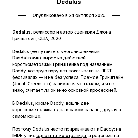
Dedalus
Опубликовано в
24 октября 2020
Dedalus
, режиссёр и автор сценария Джона
Гринштейн, США, 2020
Dedalus (не путайте с многочисленными
Daedalusами) вырос из дебютной
короткометражки Гринштейна под названием
Daddy, которую пару лет показывали на ЛГБТ-
фестивалях — и не без успеха. Прежде Гринштейн
(Jonah Greenstein) занимался монтажом, и я не
знаю, считает ли он кино основной профессией.
В Dedalus, кроме Daddy, вошли две
короткометражки: одна в самом начале, другая в
самом конце.
Поэтому Dedalus часто приравнивают к Daddy: на
IMDB у них
одна и та же страница
, а рецензии на