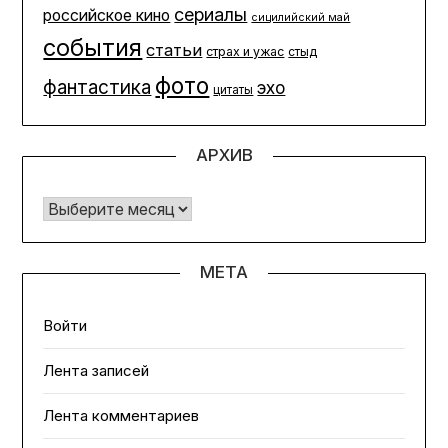
сериалы
российское кино
сицилийский май
события
статьи
страх и ужас
стыд
фото
фантастика
эхо
цитаты
АРХИВ
Архив
МЕТА
Войти
Лента записей
Лента комментариев