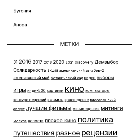
Бугония
Анора
МЕТКИ
2016
2020
2017
Демвыбор
31
discovery
2021
2018
Солидарность
акции
американский декабрь-2
выборы
американский май
ботанический сад
видео
кино
игры
инди-500
компьютеры
картинки
космос
конкурс рецензий
краеведение
лиссабонский
лучшие фильмы
митинги
минирецензии
август
политика
плохое кино
новости
москва
рецензии
разное
путешествия