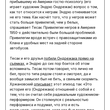
прибывшему из Америки гостю-психологу (его
играет художник Эндрю Ондрежак) вопрос о том,
как тот относится к неграм. Эндрю отнекивается:
не его тема. Как насчёт того, что у негров может
стать больше привилегий, чем у белых,
спрашивает Тесак. Привилегии негров в Америке
1950-х действительно были большой проблемой.
Привилегии вроде встреч с правозащитниками из
Клана и удобных мест на задней стороне
автобусов.
Тесак и его друзья
побили Ондрежака прямо на
съёмках
, и Эндрю до сих пор боится об этом
вспоминать. Тесак потом говорил, что лично не
бил, просто типа рядом стоял и смотрел, да и
вообще замысел был не бить, а свиньям скормить.
Хржановский
описывает
этот эпизод так: «Это
история его (Ондрежака) отношений с собой и с
тем, что он считал себя радикальным художником-
перформером. Он столкнулся с реальностью
перформанса и подумал, что это и есть
реальность настоящая, хотя это был всего лишь