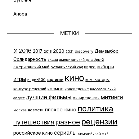
Анора
МЕТКИ
2016
2020
2017
Демвыбор
31
discovery
2021
2018
Солидарность
акции
американский декабрь-2
выборы
американский май
ботанический сад
видео
кино
игры
инди-500
компьютеры
картинки
космос
конкурс рецензий
краеведение
лиссабонский
лучшие фильмы
митинги
минирецензии
август
политика
плохое кино
новости
москва
рецензии
разное
путешествия
сериалы
российское кино
сицилийский май