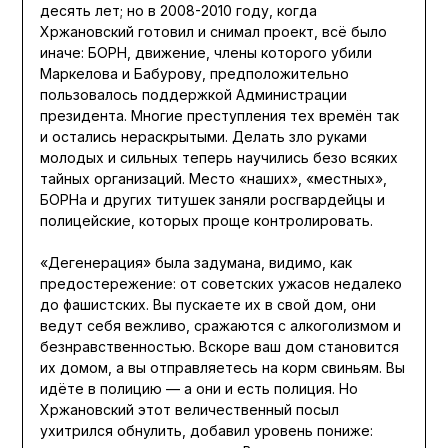
десять лет; но в 2008-2010 году, когда
Хржановский готовил и снимал проект, всё было
иначе: БОРН, движение, члены которого убили
Маркелова и Бабурову, предположительно
пользовалось поддержкой Администрации
президента. Многие преступления тех времён так
и остались нераскрытыми. Делать зло руками
молодых и сильных теперь научились безо всяких
тайных организаций. Место «наших», «местных»,
БОРНа и других титушек заняли росгвардейцы и
полицейские, которых проще контролировать.
«Дегенерация» была задумана, видимо, как
предостережение: от советских ужасов недалеко
до фашистских. Вы пускаете их в свой дом, они
ведут себя вежливо, сражаются с алкоголизмом и
безнравственностью. Вскоре ваш дом становится
их домом, а вы отправляетесь на корм свиньям. Вы
идёте в полицию — а они и есть полиция. Но
Хржановский этот величественный посыл
ухитрился обнулить, добавил уровень пониже: