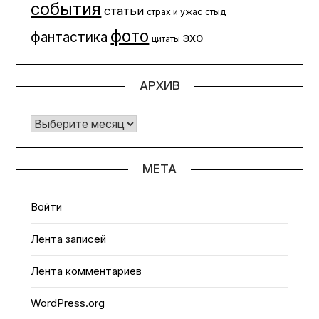
события
статьи
страх и ужас
стыд
фото
фантастика
эхо
цитаты
АРХИВ
Архив
МЕТА
Войти
Лента записей
Лента комментариев
WordPress.org