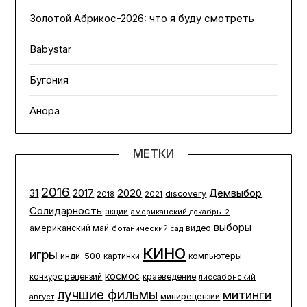
Золотой Абрикос-2026: что я буду смотреть
Babystar
Бугония
Анора
МЕТКИ
2016
2020
2017
Демвыбор
31
discovery
2021
2018
Солидарность
акции
американский декабрь-2
выборы
американский май
ботанический сад
видео
кино
игры
инди-500
компьютеры
картинки
космос
конкурс рецензий
краеведение
лиссабонский
лучшие фильмы
митинги
минирецензии
август