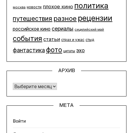
политика
плохое кино
новости
москва
рецензии
разное
путешествия
сериалы
российское кино
сицилийский май
события
статьи
страх и ужас
стыд
фото
фантастика
эхо
цитаты
АРХИВ
Архив
МЕТА
Войти