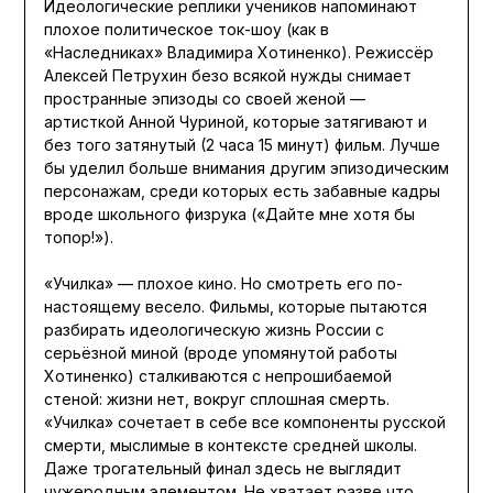
Идеологические реплики учеников напоминают
плохое политическое ток-шоу (как в
«Наследниках» Владимира Хотиненко). Режиссёр
Алексей Петрухин безо всякой нужды снимает
пространные эпизоды со своей женой —
артисткой Анной Чуриной, которые затягивают и
без того затянутый (2 часа 15 минут) фильм. Лучше
бы уделил больше внимания другим эпизодическим
персонажам, среди которых есть забавные кадры
вроде школьного физрука («Дайте мне хотя бы
топор!»).
«Училка» — плохое кино. Но смотреть его по-
настоящему весело. Фильмы, которые пытаются
разбирать идеологическую жизнь России с
серьёзной миной (вроде упомянутой работы
Хотиненко) сталкиваются с непрошибаемой
стеной: жизни нет, вокруг сплошная смерть.
«Училка» сочетает в себе все компоненты русской
смерти, мыслимые в контексте средней школы.
Даже трогательный финал здесь не выглядит
чужеродным элементом. Не хватает разве что