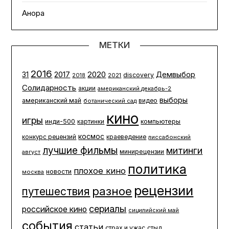
Анора
МЕТКИ
2016
2020
2017
Демвыбор
31
discovery
2021
2018
Солидарность
акции
американский декабрь-2
выборы
американский май
ботанический сад
видео
кино
игры
инди-500
компьютеры
картинки
космос
конкурс рецензий
краеведение
лиссабонский
лучшие фильмы
митинги
минирецензии
август
политика
плохое кино
новости
москва
рецензии
разное
путешествия
сериалы
российское кино
сицилийский май
события
статьи
страх и ужас
стыд