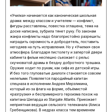
«Училка» начинается как каноническая школьная
драма: между классом и учителем — конфликт,
фигуры расставлены, повестка оглашена, тема на
доске написана, зубрила тянет руку. По законам
жанра конфликты надо благопристойно разрешить:
наградить скромность и добродетель, поставить
негодяев на путь исправления. Но у «Училки» своя
атмосфера. Благодаря пистолету и запертой двери
кабинета фильм неспешно съезжает с рельс
скучноватой драмы в бездну добротного трэшака.
Оружие ходит по рукам, как сифа из детской игры.
И без того глуповатые диалоги становятся совсем
нелепыми. Появляется пародийный капитан
спецназа в исполнении Андрея Мерзликина,
который из-за флага на форме, объёмистой
«разгрузки» и беспримерного героизма похож на
капитана Шепарда из Stargate Atlantis. Приезжает
неприятная ведущая сельского телеканала (Алиса
Гребенщикова). В недрах класса тем временем