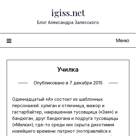
Перейти
igiss.net
к
содержимому
Блог Александра Залесского
Меню
Училка
Опубликовано в
7 декабря 2015
Одиннадцатый «А» состоит из шаблонных
персонажей: хулиган и отличница, мажор и
гастарбайтер, накрашенная тусовщица («Зая») и
бандюган, друг бандюгана и подруга тусовщицы
(«Милка»); где-то среди них скрыта дихотимия
новейшего времени: патриот («отправляйся к