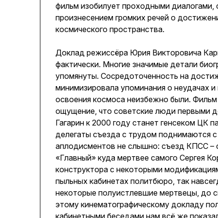
фильм изобилует проходными диалогами, 
произнесением громких речей о достижен
космического пространства.
Доклад режиссёра Юрия Викторовича Кары
фактически. Многие значимые детали биог
упомянуты. Сосредоточенность на дости
минимизировала упоминания о неудачах и
освоения космоса неизбежно были. Фильм
ощущение, что советские люди первыми д
Гагарин к 2000 году станет генсеком ЦК 
делегаты съезда с трудом поднимаются с
аплодисментов не слышно: съезд КПСС – 
«Главный» куда мертвее самого Сергея Ко
конструктора с некоторыми модификациями
пыльных кабинетах политбюро, так навсегд
некоторые полуистлевшие мертвецы, до с
этому кинематографическому докладу по
кабинетными беседами нам всё же показа