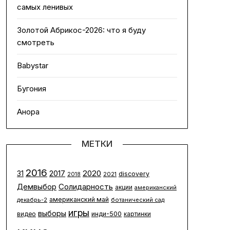
самых ленивых
Золотой Абрикос-2026: что я буду
смотреть
Babystar
Бугония
Анора
МЕТКИ
2016
2020
2017
31
discovery
2021
2018
Солидарность
Демвыбор
акции
американский
американский май
декабрь-2
ботанический сад
игры
выборы
инди-500
видео
картинки