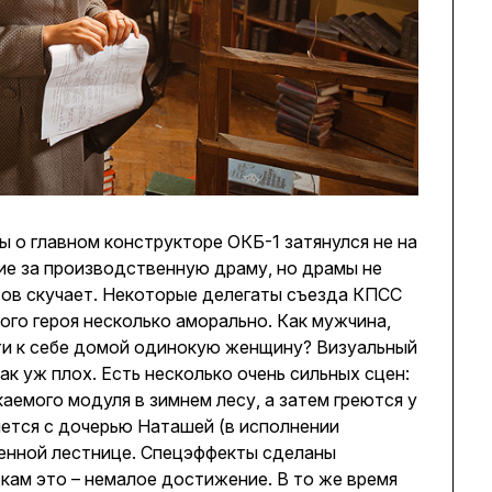
 о главном конструкторе ОКБ-1 затянулся не на
ие за производственную драму, но драмы не
ов скучает. Некоторые делегаты съезда КПСС
ого героя несколько аморально. Как мужчина,
ти к себе домой одинокую женщину? Визуальный
к уж плох. Есть несколько очень сильных сцен:
каемого модуля в зимнем лесу, а затем греются у
няется с дочерью Наташей (в исполнении
енной лестнице. Спецэффекты сделаны
ркам это – немалое достижение. В то же время