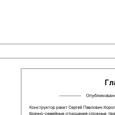
Перейти
к
содержимому
Гл
Опубликован
Конструктор ракет Сергей Павлович Корол
брачно-семейные отношения сложные, пр