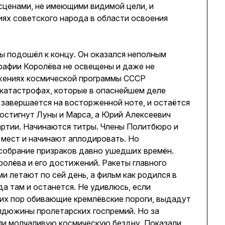
сценами, не имеющими видимой цели, и
иях советского народа в области освоения
 подошёл к концу. Он оказался неполным
рафии Королёва не освещены и даже не
жениях космической программы СССР
 катастрофах, которые в опаснейшем деле
 завершается на восторженной ноте, и остаётся
остигнут Луны и Марса, а Юрий Алексеевич
партии. Начинаются титры. Члены Политбюро и
 мест и начинают аплодировать. Но
собрание призраков давно ушедших времён.
ролёва и его достижений. Ракеты главного
 летают по сей день, а фильм как родился в
а там и останется. Не удивлюсь, если
их пор обивающие кремлёвские пороги, выдадут
лдюжины пролетарских госпремий. Но за
ли молчаливую космическую бездну. Показали,