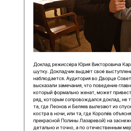
Доклад режиссёра Юрия Викторовича Кары
шутку. Докладчик выдаёт своё выступлен
наблюдается. Аудитория во Дворце Совет
высказали замечания, что поведение главн
который формально женат, может привес
ряд, которым сопровождался доклад, не та
та, где Леонов и Беляев вылезают из спус
костра в ночи, или та, где Королёв объяс
прекрасной Полины Лазаревой) на заснеж
детально и точно, а по отечественным ме