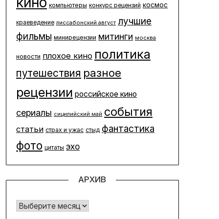
кино
космос
компьютеры
конкурс рецензий
лучшие
краеведение
лиссабонский август
фильмы
митинги
минирецензии
москва
политика
плохое кино
новости
разное
путешествия
рецензии
российское кино
события
сериалы
сицилийский май
фантастика
статьи
страх и ужас
стыд
фото
эхо
цитаты
АРХИВ
Архив