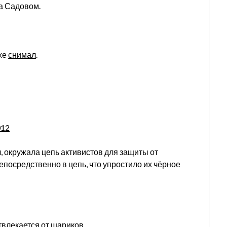
на Садовом.
уже
снимал
.
, окружала цепь активистов для защиты от
посредственно в цепь, что упростило их чёрное
твлекается от шариков.