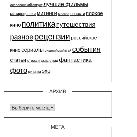
лучшие фильмы
лиссабонский август
митинги
плохое
новости
минирецензии
москва
политика
путешествия
кино
рецензии
разное
российское
события
сериалы
кино
сицилийский май
фантастика
статьи
страх и ужас
стыд
фото
эхо
цитаты
АРХИВ
Архив
МЕТА