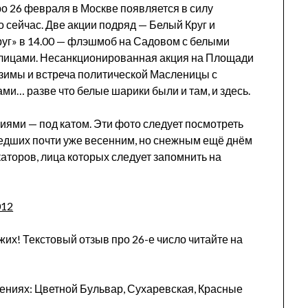
 26 февраля в Москве появляется в силу
 сейчас. Две акции подряд — Белый Круг и
руг» в 14.00 — флэшмоб на Садовом с белыми
 лицами. Несанкционированная акция на Площади
зимы и встреча политической Масленицы с
и… разве что белые шарики были и там, и здесь.
ями — под катом. Эти фото следует посмотреть
едших почти уже весенним, но снежным ещё днём
аторов, лица которых следует запомнить на
жих! Текстовый отзыв про 26-е число читайте на
лениях: Цветной Бульвар, Сухаревская, Красные