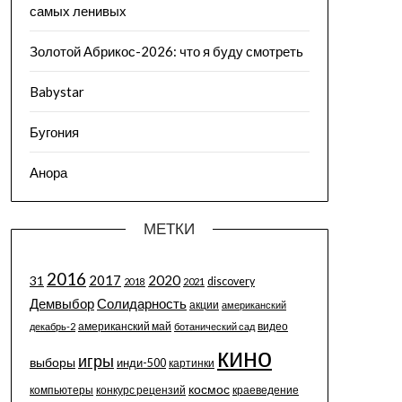
самых ленивых
Золотой Абрикос-2026: что я буду смотреть
Babystar
Бугония
Анора
МЕТКИ
2016
2017
2020
31
discovery
2018
2021
Солидарность
Демвыбор
акции
американский
американский май
декабрь-2
ботанический сад
видео
кино
игры
выборы
инди-500
картинки
космос
компьютеры
конкурс рецензий
краеведение