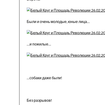
Были и очень молодые, юные лица…
…и пожилые…
…собаки даже были!
Без разрывов!