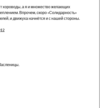
т хороводы, а я и множество желающих
цеплением. Впрочем, скоро «Солидарность»
лей, и движуха начнётся и с нашей стороны.
Масленицы.